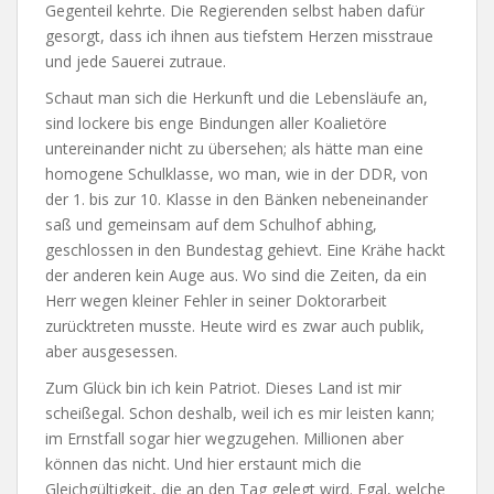
Gegenteil kehrte. Die Regierenden selbst haben dafür
gesorgt, dass ich ihnen aus tiefstem Herzen misstraue
und jede Sauerei zutraue.
Schaut man sich die Herkunft und die Lebensläufe an,
sind lockere bis enge Bindungen aller Koalietöre
untereinander nicht zu übersehen; als hätte man eine
homogene Schulklasse, wo man, wie in der DDR, von
der 1. bis zur 10. Klasse in den Bänken nebeneinander
saß und gemeinsam auf dem Schulhof abhing,
geschlossen in den Bundestag gehievt. Eine Krähe hackt
der anderen kein Auge aus. Wo sind die Zeiten, da ein
Herr wegen kleiner Fehler in seiner Doktorarbeit
zurücktreten musste. Heute wird es zwar auch publik,
aber ausgesessen.
Zum Glück bin ich kein Patriot. Dieses Land ist mir
scheißegal. Schon deshalb, weil ich es mir leisten kann;
im Ernstfall sogar hier wegzugehen. Millionen aber
können das nicht. Und hier erstaunt mich die
Gleichgültigkeit, die an den Tag gelegt wird. Egal, welche