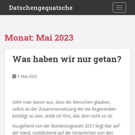
S
Datschengequatsche
TOGGLE
k
i
p
t
Monat:
Mai 2023
o
m
a
Was haben wir nur getan?
i
n
c
7. Mai 2023
o
n
t
e
Geht man davon aus, dass die Menschen glauben,
n
selbst an der Zusammensetzung der sie Regierenden
t
beteiligt zu sein, stelle ich fest, das dem nicht so ist.
Ausgehend von der Bundestagswahl 2021 liegt klar auf
der Hand, rückblickend auf die Versprechen von den