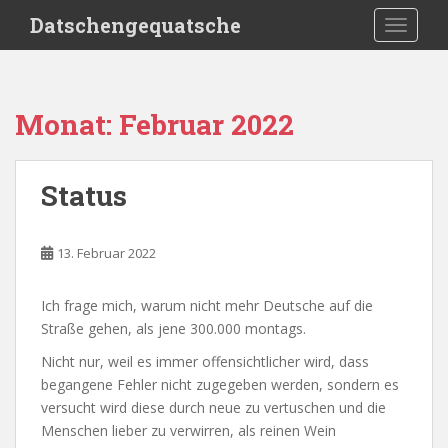
S
Datschengequatsche
TOGGLE
k
i
p
t
Monat:
Februar 2022
o
m
a
Status
i
n
c
13. Februar 2022
o
n
Ich frage mich, warum nicht mehr Deutsche auf die
t
Straße gehen, als jene 300.000 montags.
e
n
Nicht nur, weil es immer offensichtlicher wird, dass
t
begangene Fehler nicht zugegeben werden, sondern es
versucht wird diese durch neue zu vertuschen und die
Menschen lieber zu verwirren, als reinen Wein