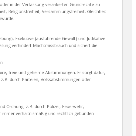
z oder in der Verfassung verankerten Grundrechte zu
it, Religionsfreiheit, Versammlungsfreiheit, Gleichheit
nwürde.
gebung), Exekutive (ausführende Gewalt) und Judikative
eilung verhindert Machtmissbrauch und sichert die
en
aire, freie und geheime Abstimmungen. Er sorgt dafür,
– z. B. durch Parteien, Volksabstimmungen oder
 und Ordnung, z. B. durch Polizei, Feuerwehr,
r immer verhältnismäßig und rechtlich gebunden