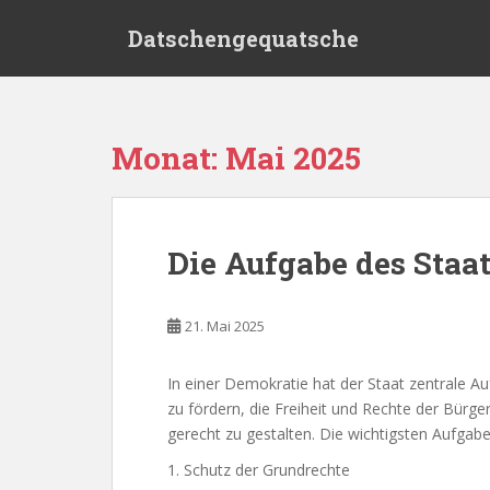
S
Datschengequatsche
k
i
p
t
o
Monat:
Mai 2025
m
a
i
n
Die Aufgabe des Staat
c
o
n
21. Mai 2025
t
e
In einer Demokratie hat der Staat zentrale A
n
zu fördern, die Freiheit und Rechte der Bürge
t
gerecht zu gestalten. Die wichtigsten Aufgabe
1. Schutz der Grundrechte