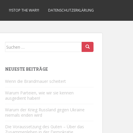
!!!STOP THE WAR!!!
DATENSCHUTZERKLÄRUNG
Suchen
nach:
NEUESTE BEITRÄGE
Wenn die Brandmauer scheitert
Warum Parteien, wie wir sie kennen
ausgedient haben!
Warum der Krieg Russland gegen Ukraine
niemals enden wird
Die Voraussetzung des Guten – Über das
Zusammenleben in der Demokratie