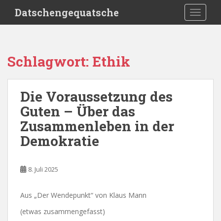
S
Datschengequatsche
TOGGLE
k
i
p
t
Schlagwort:
Ethik
o
m
a
Die Voraussetzung des
i
Guten – Über das
n
c
Zusammenleben in der
o
Demokratie
n
t
e
8. Juli 2025
n
t
Aus „Der Wendepunkt“ von Klaus Mann
(etwas zusammengefasst)