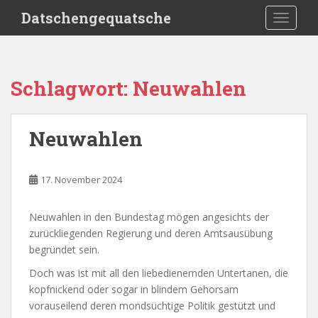
S
Datschengequatsche
TOGGLE
k
i
p
t
Schlagwort:
Neuwahlen
o
m
a
Neuwahlen
i
n
c
17. November 2024
o
n
Neuwahlen in den Bundestag mögen angesichts der
t
zurückliegenden Regierung und deren Amtsausübung
e
begründet sein.
n
t
Doch was ist mit all den liebedienernden Untertanen, die
kopfnickend oder sogar in blindem Gehorsam
vorauseilend deren mondsüchtige Politik gestützt und