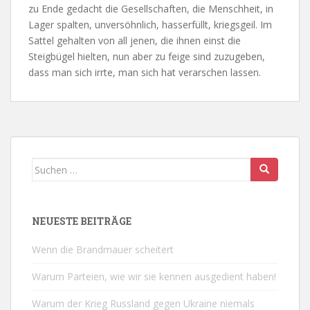
zu Ende gedacht die Gesellschaften, die Menschheit, in
Lager spalten, unversöhnlich, hasserfüllt, kriegsgeil. Im
Sattel gehalten von all jenen, die ihnen einst die
Steigbügel hielten, nun aber zu feige sind zuzugeben,
dass man sich irrte, man sich hat verarschen lassen.
Suchen
nach:
NEUESTE BEITRÄGE
Wenn die Brandmauer scheitert
Warum Parteien, wie wir sie kennen ausgedient haben!
Warum der Krieg Russland gegen Ukraine niemals