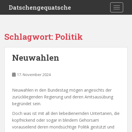
S
Datschengequatsche
TOGGLE
k
i
p
t
Schlagwort:
Politik
o
m
a
Neuwahlen
i
n
c
17. November 2024
o
n
Neuwahlen in den Bundestag mögen angesichts der
t
zurückliegenden Regierung und deren Amtsausübung
e
begründet sein.
n
t
Doch was ist mit all den liebedienernden Untertanen, die
kopfnickend oder sogar in blindem Gehorsam
vorauseilend deren mondsüchtige Politik gestützt und