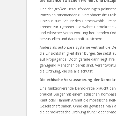
Die Balance zwischen Freiheit und Diszipl
Eine der großen Herausforderungen politischer
Prinzipien miteinander zu versöhnen: die Fre
Disziplin zum Schutz des Gemeinwohls. Freihei
Freiheit zur Tyrannei. Die wahre Demokratie – 
und ethischer Verantwortung beruhenden Ordn
herzustellen und dauerhaft zu sichern.
Anders als autoritäre Systeme vertraut die De
die Einsichtsfähigkeit ihrer Bürger. Sie setzt
auf Propaganda. Doch gerade darin liegt ihre 
genügend Menschen bereit sind, Verantwortun
die Ordnung, die sie alle schützt.
Die ethische Voraussetzung der Demokr
Eine funktionierende Demokratie braucht dahe
braucht Bürger mit einem ethischen Kompass.
Kant oder Hannah Arendt die moralische Reife
Gesellschaft sahen. Ohne ein gewisses Maß an S
die demokratische Ordnung früher oder späte