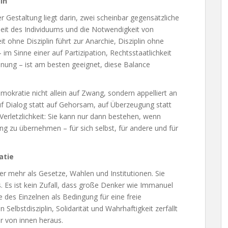
in
 Gestaltung liegt darin, zwei scheinbar gegensätzliche
iheit des Individuums und die Notwendigkeit von
t ohne Disziplin führt zur Anarchie, Disziplin ohne
im Sinne einer auf Partizipation, Rechtsstaatlichkeit
ung – ist am besten geeignet, diese Balance
mokratie nicht allein auf Zwang, sondern appelliert an
 auf Dialog statt auf Gehorsam, auf Überzeugung statt
Verletzlichkeit: Sie kann nur dann bestehen, wenn
g zu übernehmen – für sich selbst, für andere und für
atie
r mehr als Gesetze, Wahlen und Institutionen. Sie
 Es ist kein Zufall, dass große Denker wie Immanuel
 des Einzelnen als Bedingung für eine freie
elbstdisziplin, Solidarität und Wahrhaftigkeit zerfällt
r von innen heraus.