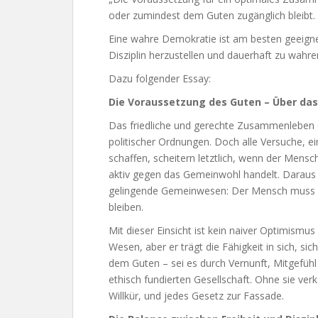
oder zumindest dem Guten zugänglich bleibt.
Eine wahre Demokratie ist am besten geeigne
Disziplin herzustellen und dauerhaft zu wahre
Dazu folgender Essay:
Die Voraussetzung des Guten – Über da
Das friedliche und gerechte Zusammenleben de
politischer Ordnungen. Doch alle Versuche, ein
schaffen, scheitern letztlich, wenn der Mensc
aktiv gegen das Gemeinwohl handelt. Daraus 
gelingende Gemeinwesen: Der Mensch muss g
bleiben.
Mit dieser Einsicht ist kein naiver Optimism
Wesen, aber er trägt die Fähigkeit in sich, 
dem Guten – sei es durch Vernunft, Mitgefühl
ethisch fundierten Gesellschaft. Ohne sie v
Willkür, und jedes Gesetz zur Fassade.