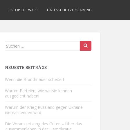
!!!STOP THE WAR!!!
DATENSCHUTZERKLÄRUNG
Suchen
nach:
NEUESTE BEITRÄGE
Wenn die Brandmauer scheitert
Warum Parteien, wie wir sie kennen
ausgedient haben!
Warum der Krieg Russland gegen Ukraine
niemals enden wird
Die Voraussetzung des Guten – Über das
Zusammenleben in der Demokratie