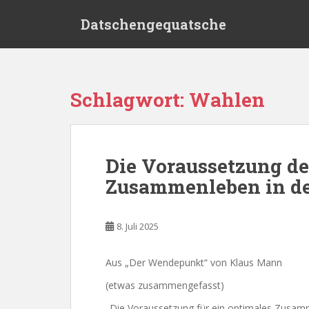
S
Datschengequatsche
k
i
p
t
o
Schlagwort:
Wahlen
m
a
i
n
Die Voraussetzung de
c
Zusammenleben in de
o
n
t
8. Juli 2025
e
n
t
Aus „Der Wendepunkt“ von Klaus Mann
(etwas zusammengefasst)
„Die Voraussetzung für ein optimales Zusamm