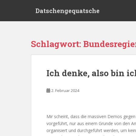
S
Datschengequatsche
k
i
p
t
o
Schlagwort:
Bundesregie
m
a
i
n
Ich denke, also bin ic
c
o
n
2. Februar 2024
t
e
n
t
Mir scheint, dass die massiven Demos gegen 
vorgeführt, nur aus einem Grunde von den A
organisiert und durchgeführt werden, um ke