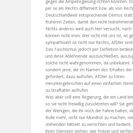
gegen die Ampelregierung richten könnten. De
per se als Rechts diffamiert bzw. als von R
Deutschlandweit entsprechende Demos stattfi
früheren Zeiten, damit den nicht teilnehmenden
Nichts anderes wird auch hier versucht, nach 
können nicht irren; Wer nicht mit uns ist, ist
sympathisiert ist nicht nur Rechts, AfDler sind
Das Faschismus jedoch per Definition bedeute
und diese Ablehnende auszuschließen, auszugr
solche nicht wahrgenommen, da unbekannt. Per
sondern jene, die im Namen des Erhaltes der
gefordert, dazu aufrufen, AfDler zu töten.
Heruntergebrochen auf einen einfachen Nenn
zu Straftaten aufrufen.
Was aber soll eine Regierung, die ein Land b
so sie nicht freiwillig zurücktreten will? Sie 
der Wenigen, die ihr noch die Fahne halten, d
Rolle mehr, nicht nur Mundtot zu machen, nein,
stehenden Mitteln zu vernichten und bedient, 
ihren Diensten stehen, wie Polizei und Verf