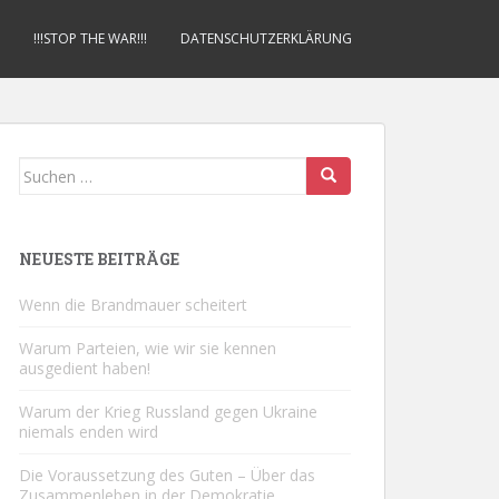
!!!STOP THE WAR!!!
DATENSCHUTZERKLÄRUNG
Suchen
nach:
NEUESTE BEITRÄGE
Wenn die Brandmauer scheitert
Warum Parteien, wie wir sie kennen
ausgedient haben!
Warum der Krieg Russland gegen Ukraine
niemals enden wird
Die Voraussetzung des Guten – Über das
Zusammenleben in der Demokratie