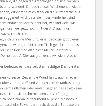
nn alle, die gegen die Ampelregierung sind, werden
echts unterwandert. Da auch dieses Wochenende wieder
nden, erinnert es mich stark an die Aufmärsche aus
 suggeriert wird, dass sie in der Minderheit sind.
dem einfachen Motto, seht her, wir sind viele, wir
 gegen uns; wer jetzt noch mit der AfD auch nur
 Nazis, Faschisten.
t, sich um eine Meinung, eine Ideologie gruppieren
enzen, wird gern unter den Tisch gekehrt, oder als
 Definition sind also nicht AfDler Faschisten,
 Demokratie AfDler ausgrenzen, bzw. wie in Aachen
er bedeutet es, dass selbstermächtigte Demokraten
innen kürzester Zeit an die Wand fährt, auch machen,
geht über zum Angriff, und versucht, unter Mobilisierung
en vermeintlichen oder realen Gegner, das spielt keine
 sie ist bestrebt ihn mit allen zur Verfügung
sich noch einmal aufbäumend all jener, die noch in
assungsschutz. Es wundert mich, dass die Bundeswehr