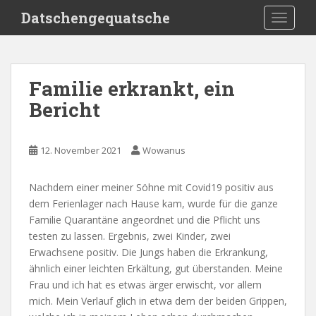
S
Datschengequatsche
TOGGLE
k
i
p
t
Familie erkrankt, ein
o
Bericht
m
a
i
12. November 2021
Wowanus
n
c
o
Nachdem einer meiner Söhne mit Covid19 positiv aus
n
dem Ferienlager nach Hause kam, wurde für die ganze
t
Familie Quarantäne angeordnet und die Pflicht uns
e
testen zu lassen. Ergebnis, zwei Kinder, zwei
n
Erwachsene positiv. Die Jungs haben die Erkrankung,
t
ähnlich einer leichten Erkältung, gut überstanden. Meine
Frau und ich hat es etwas ärger erwischt, vor allem
mich. Mein Verlauf glich in etwa dem der beiden Grippen,